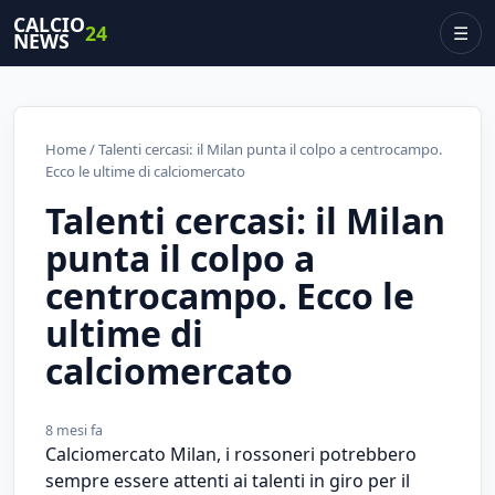
CALCIO
24
☰
NEWS
Home
/ Talenti cercasi: il Milan punta il colpo a centrocampo.
Ecco le ultime di calciomercato
Talenti cercasi: il Milan
punta il colpo a
centrocampo. Ecco le
ultime di
calciomercato
8 mesi fa
Calciomercato Milan, i rossoneri potrebbero
sempre essere attenti ai talenti in giro per il